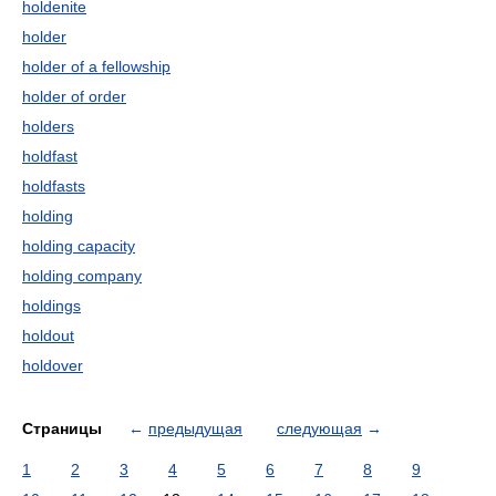
holdenite
holder
holder of a fellowship
holder of order
holders
holdfast
holdfasts
holding
holding capacity
holding company
holdings
holdout
holdover
Страницы
←
предыдущая
следующая
→
1
2
3
4
5
6
7
8
9